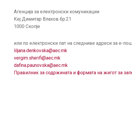
Агенција за електронски комуникации
Кеј Димитар Влахов бр.21
1000 Скопје
или по електронски пат на следниве адреси за е-пош
liljana.denkovska@aec.mk
vergim.sherifi@aec.mk
dafina.paunovska@aec.mk
Правилник за содржината и формата на жигот за за