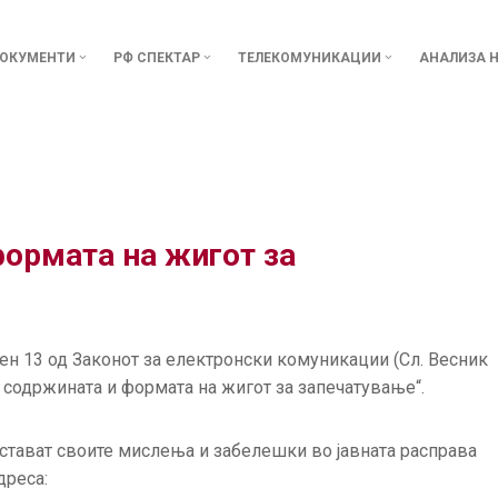
ОКУМЕНТИ
РФ СПЕКТАР
ТЕЛЕКОМУНИКАЦИИ
АНАЛИЗА Н
ормата на жигот за
ен 13 од Законот за електронски комуникации (Сл. Весник
а содржината и формата на жигот за запечатување“.
остават своите мислења и забелешки во јавната расправа
дреса: