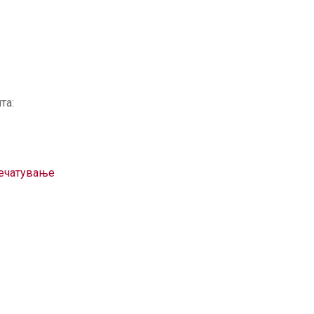
та:
печатување