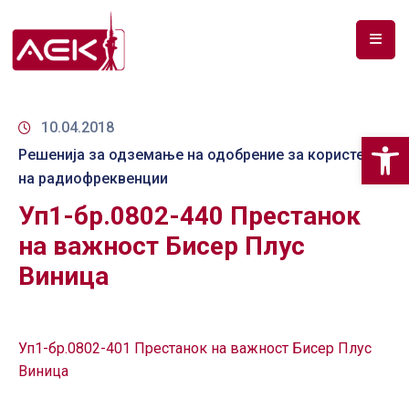
ПОЧЕТНА
ЗА
10.04.2018
Op
НАС
Решенија за одземање на одобрение за користење
на радиофреквенции
ДОКУМЕНТИ
Уп1-бр.0802-440 Престанок
РФ
на важност Бисер Плус
СПЕКТАР
Виница
ТЕЛЕКОМУНИКАЦИИ
АНАЛИЗА
Уп1-бр.0802-401 Престанок на важност Бисер Плус
НА
Виница
ПАЗАР