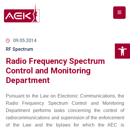
ПОЧЕТНА
ЗА
09.05.2014
Op
НАС
RF Spectrum
Radio Frequency Spectrum
ДОКУМЕНТИ
Control and Monitoring
РФ
Department
СПЕКТАР
ТЕЛЕКОМУНИКАЦИИ
Pursuant to the Law on Electronic Communications, the
Radio Frequency Spectrum Control and Monitoring
АНАЛИЗА
Department performs tasks concerning the control of
НА
radiocommunications and supervision of the enforcement
ПАЗАР
of the Law and the bylaws for which the AEC is