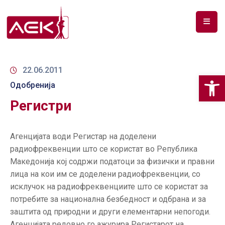
ПОЧЕТНА
ЗА
22.06.2011
Op
НАС
Одобренија
Регистри
ДОКУМЕНТИ
РФ
Агенцијата води Регистар на доделени
СПЕКТАР
радиофреквенции што се користат во Република
ТЕЛЕКОМУНИКАЦИИ
Македонија кој содржи податоци за физички и правни
лица на кои им се доделени радиофреквенции, со
АНАЛИЗА
исклучок на радиофреквенциите што се користат за
НА
потребите за национална безбедност и одбрана и за
ПАЗАР
заштита од природни и други елементарни непогоди.
Агенцијата редовно го ажурира Регистарот на