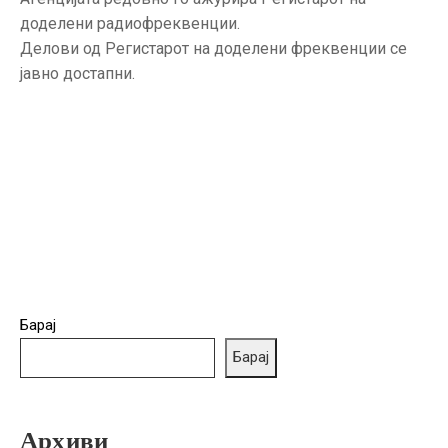
ГРИЖА
доделени радиофреквенции.
ЗА
Делови од Регистарот на доделени фреквенции се
КОРИСНИЦИ
јавно достапни.
ЈАВНИ
НАБАВКИ
Барај
Барај
Архиви