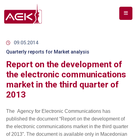
ПОЧЕТНА
ЗА
09.05.2014
НАС
Quarterly reports for Market analysis
Report on the development of
ДОКУМЕНТИ
the electronic communications
РФ
market in the third quarter of
СПЕКТАР
2013
ТЕЛЕКОМУНИКАЦИИ
АНАЛИЗА
The Agency for Electronic Communications has
НА
published the document
“Report on the development of
ПАЗАР
the electronic communications market in the third quarter
of 2013”. The document is available only in Macedonian