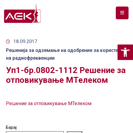
ПОЧЕТНА
ЗА
18.09.2017
Op
НАС
Решенија за одземање на одобрение за користење
на радиофреквенции
ДОКУМЕНТИ
Уп1-бр.0802-1112 Решение за
РФ
отповикување МТелеком
СПЕКТАР
ТЕЛЕКОМУНИКАЦИИ
Решение за отповикување МТелеком
АНАЛИЗА
НА
ПАЗАР
Барај