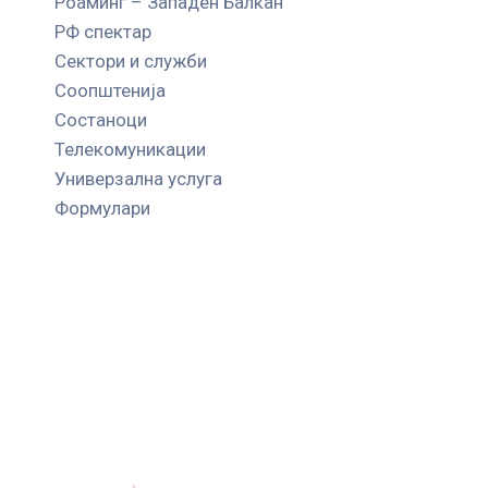
Роаминг – Западен Балкан
РФ спектар
Сектори и служби
Соопштенија
Состаноци
Телекомуникации
Универзална услуга
Формулари