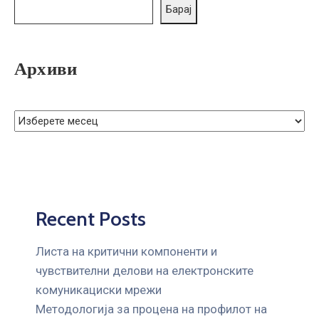
ГРИЖА
Барај
ЗА
КОРИСНИЦИ
Архиви
ЈАВНИ
НАБАВКИ
Recent Posts
Листа на критични компоненти и
чувствителни делови на електронските
комуникациски мрежи
Mетодологија за процена на профилот на