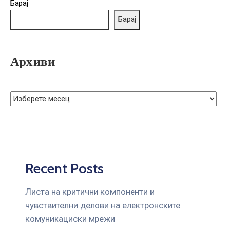
Барај
ГРИЖА
ЗА
Барај
КОРИСНИЦИ
ЈАВНИ
Архиви
НАБАВКИ
Recent Posts
Листа на критични компоненти и
чувствителни делови на електронските
комуникациски мрежи