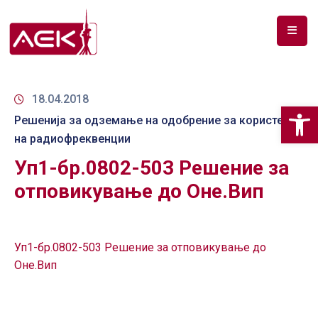
ПОЧЕТНА
ЗА
18.04.2018
Op
НАС
Решенија за одземање на одобрение за користење
на радиофреквенции
ДОКУМЕНТИ
Уп1-бр.0802-503 Решение за
РФ
отповикување до Оне.Вип
СПЕКТАР
ТЕЛЕКОМУНИКАЦИИ
Уп1-бр.0802-503 Решение за отповикување до
АНАЛИЗА
Оне.Вип
НА
ПАЗАР