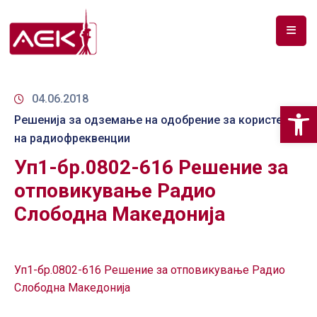
ПОЧЕТНА
ЗА
04.06.2018
Op
НАС
Решенија за одземање на одобрение за користење
на радиофреквенции
ДОКУМЕНТИ
Уп1-бр.0802-616 Решение за
РФ
отповикување Радио
СПЕКТАР
Слободна Македонија
ТЕЛЕКОМУНИКАЦИИ
АНАЛИЗА
Уп1-бр.0802-616 Решение за отповикување Радио
НА
Слободна Македонија
ПАЗАР