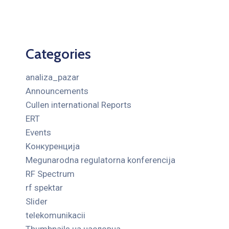
Categories
analiza_pazar
Announcements
Cullen international Reports
ERT
Events
Kонкуренција
Megunarodna regulatorna konferencija
RF Spectrum
rf spektar
Slider
telekomunikacii
Thumbnails на насловна