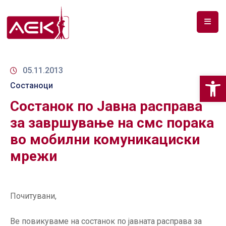
ПОЧЕТНА
ЗА
05.11.2013
Op
НАС
Состаноци
Состанок по Јавна расправа
ДОКУМЕНТИ
за завршување на смс порака
РФ
во мобилни комуникациски
СПЕКТАР
мрежи
ТЕЛЕКОМУНИКАЦИИ
АНАЛИЗА
НА
Почитувани,
ПАЗАР
Ве повикуваме на состанок по јавната расправа за