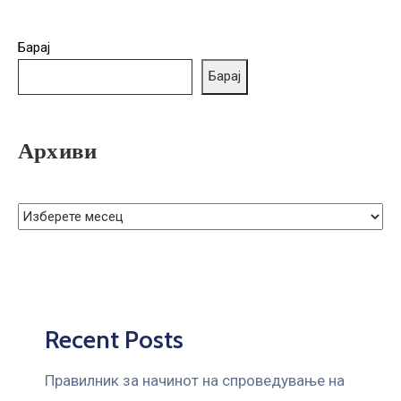
ГРИЖА
ЗА
Барај
КОРИСНИЦИ
Барај
ЈАВНИ
НАБАВКИ
Архиви
Recent Posts
Правилник за начинот на спроведување на