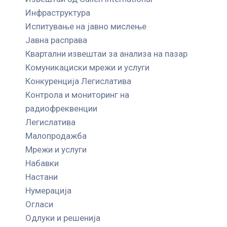
Инфраструктура
Испитување на јавно мислење
Јавна расправа
Квартални извештаи за анализа на пазар
Комуникациски мрежи и услуги
Конкуренција Легислатива
Контрола и мониторинг на
радиофреквенции
Легислатива
Малопродажба
Мрежи и услуги
Набавки
Настани
Нумерација
Огласи
Одлуки и решенија