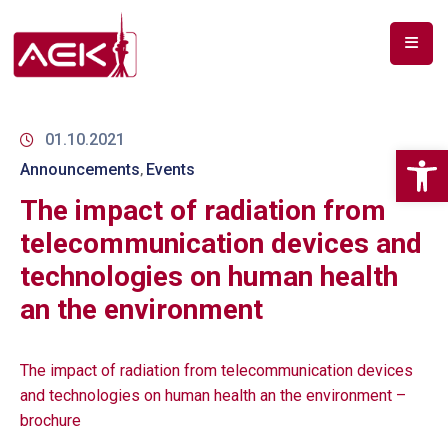
ПОЧЕТНА
ЗА
01.10.2021
Op
НАС
Announcements
Events
‚
The impact of radiation from
ДОКУМЕНТИ
telecommunication devices and
РФ
technologies on human health
СПЕКТАР
an the environment
ТЕЛЕКОМУНИКАЦИИ
АНАЛИЗА
The impact of radiation from telecommunication devices
НА
and technologies on human health an the environment –
ПАЗАР
brochure