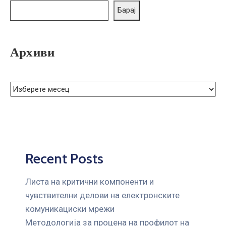
ГРИЖА
Барај
ЗА
КОРИСНИЦИ
Архиви
ЈАВНИ
НАБАВКИ
Recent Posts
Листа на критични компоненти и
чувствителни делови на електронските
комуникациски мрежи
Mетодологија за процена на профилот на