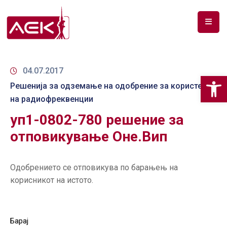
ПОЧЕТНА
ЗА
04.07.2017
Op
НАС
Решенија за одземање на одобрение за користење
на радиофреквенции
ДОКУМЕНТИ
уп1-0802-780 решение за
РФ
отповикување Оне.Вип
СПЕКТАР
ТЕЛЕКОМУНИКАЦИИ
Одобрението се отповикува по барањењ на
корисникот на истото.
АНАЛИЗА
НА
ПАЗАР
Барај