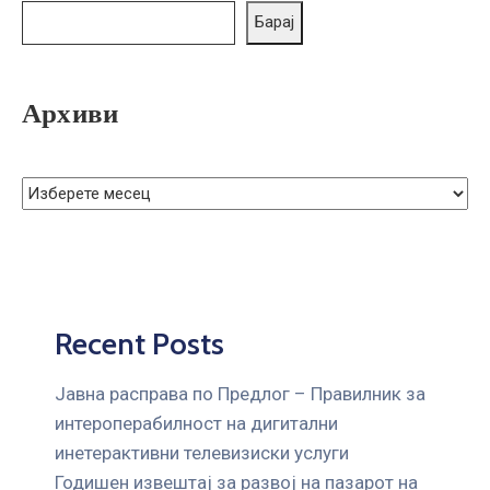
ГРИЖА
Барај
ЗА
КОРИСНИЦИ
Архиви
ЈАВНИ
НАБАВКИ
Recent Posts
Јавна расправа по Предлог – Правилник за
интероперабилност на дигитални
инетерактивни телевизиски услуги
Годишен извештај за развој на пазарот на