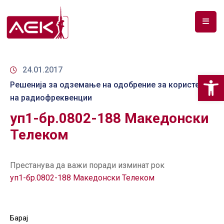
ПОЧЕТНА
ЗА
24.01.2017
Op
НАС
Решенија за одземање на одобрение за користење
на радиофреквенции
ДОКУМЕНТИ
уп1-бр.0802-188 Mакедонски
РФ
Телеком
СПЕКТАР
ТЕЛЕКОМУНИКАЦИИ
Престанува да важи поради изминат рок
уп1-бр.0802-188 Mакедонски Телеком
АНАЛИЗА
НА
ПАЗАР
Барај