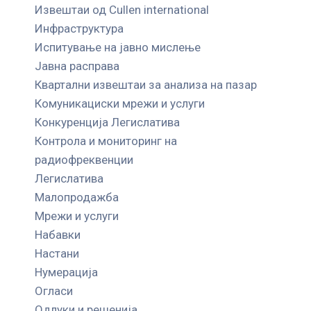
Извештаи од Cullen international
Инфраструктура
Испитување на јавно мислење
Јавна расправа
Квартални извештаи за анализа на пазар
Комуникациски мрежи и услуги
Конкуренција Легислатива
Контрола и мониторинг на
радиофреквенции
Легислатива
Малопродажба
Мрежи и услуги
Набавки
Настани
Нумерација
Огласи
Одлуки и решенија