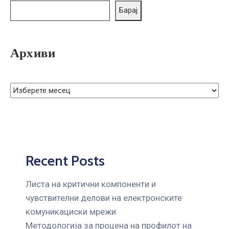
ГРИЖА
Барај
ЗА
КОРИСНИЦИ
Архиви
ЈАВНИ
НАБАВКИ
Recent Posts
Листа на критични компоненти и
чувствителни делови на електронските
комуникациски мрежи
Mетодологија за процена на профилот на