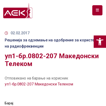
ПОЧЕТНА
ЗА
02.02.2017
Op
НАС
Решенија за одземање на одобрение за користење
на радиофреквенции
ДОКУМЕНТИ
уп1-бр.0802-207 Македонски
РФ
Телеком
СПЕКТАР
ТЕЛЕКОМУНИКАЦИИ
Отповикано на барање на корисник
уп1-бр.0802-207 Македонски Телеком
АНАЛИЗА
НА
ПАЗАР
Барај