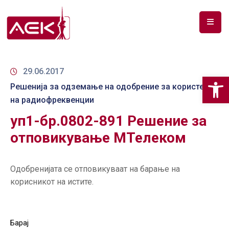
ПОЧЕТНА
ЗА
29.06.2017
Op
НАС
Решенија за одземање на одобрение за користење
на радиофреквенции
ДОКУМЕНТИ
уп1-бр.0802-891 Решение за
РФ
отповикување МТелеком
СПЕКТАР
ТЕЛЕКОМУНИКАЦИИ
Одобренијата се отповикуваат на барање на
корисникот на истите.
АНАЛИЗА
НА
ПАЗАР
Барај