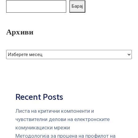
ГРИЖА
Барај
ЗА
КОРИСНИЦИ
Архиви
ЈАВНИ
НАБАВКИ
Recent Posts
Листа на критични компоненти и
чувствителни делови на електронските
комуникациски мрежи
Mетодологија за процена на профилот на