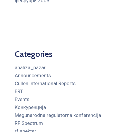
февруари 2005
Categories
analiza_pazar
Announcements
Cullen international Reports
ERT
Events
Kонкуренција
Megunarodna regulatorna konferencija
RF Spectrum
rf spektar