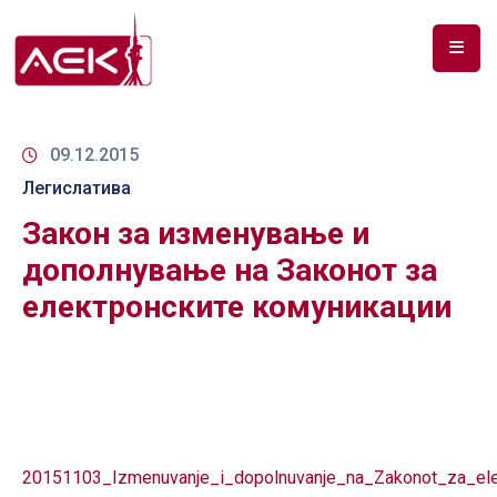
ПОЧЕТНА
ЗА
09.12.2015
НАС
Легислатива
Закон за изменување и
ДОКУМЕНТИ
дополнување на Законот за
РФ
електронските комуникации
СПЕКТАР
ТЕЛЕКОМУНИКАЦИИ
АНАЛИЗА
НА
ПАЗАР
20151103_Izmenuvanje_i_dopolnuvanje_na_Zakonot_za_elek