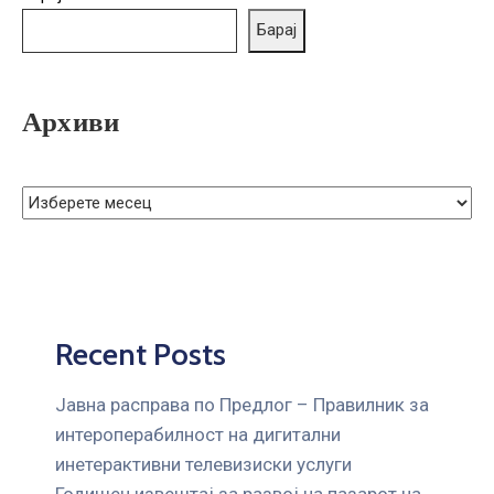
ГРИЖА
Барај
ЗА
КОРИСНИЦИ
ЈАВНИ
Архиви
НАБАВКИ
Recent Posts
Јавна расправа по Предлог – Правилник за
интероперабилност на дигитални
инетерактивни телевизиски услуги
Годишен извештај за развој на пазарот на