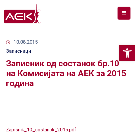
ПОЧЕТНА
ЗА
10.08.2015
Op
НАС
Записници
Записник од состанок бр.10
ДОКУМЕНТИ
на Комисијата на АЕК за 2015
РФ
година
СПЕКТАР
ТЕЛЕКОМУНИКАЦИИ
АНАЛИЗА
НА
ПАЗАР
Zapisnik_10_sostanok_2015.pdf