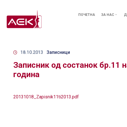
ПОЧЕТНА
ЗА НАС
Д
18.10.2013
Записници
Записник од состанок бр.11 н
година
20131018_Zapisnik11ti2013.pdf