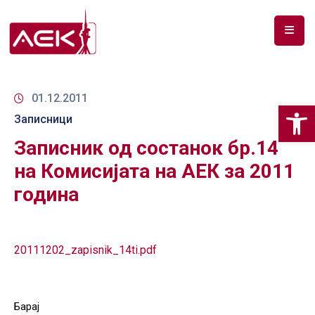
ПОЧЕТНА
ЗА
01.12.2011
Op
НАС
Записници
Записник од состанок бр.14
ДОКУМЕНТИ
на Комисијата на АЕК за 2011
РФ
година
СПЕКТАР
ТЕЛЕКОМУНИКАЦИИ
20111202_zapisnik_14ti.pdf
АНАЛИЗА
НА
ПАЗАР
Барај