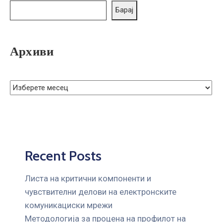
ГРИЖА
Барај
ЗА
КОРИСНИЦИ
Архиви
ЈАВНИ
НАБАВКИ
Recent Posts
Листа на критични компоненти и
чувствителни делови на електронските
комуникациски мрежи
Mетодологија за процена на профилот на