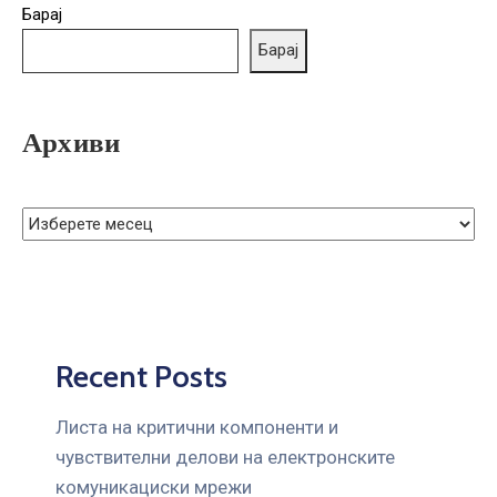
ГРИЖА
Барај
ЗА
Барај
КОРИСНИЦИ
ЈАВНИ
Архиви
НАБАВКИ
Recent Posts
Листа на критични компоненти и
чувствителни делови на електронските
комуникациски мрежи