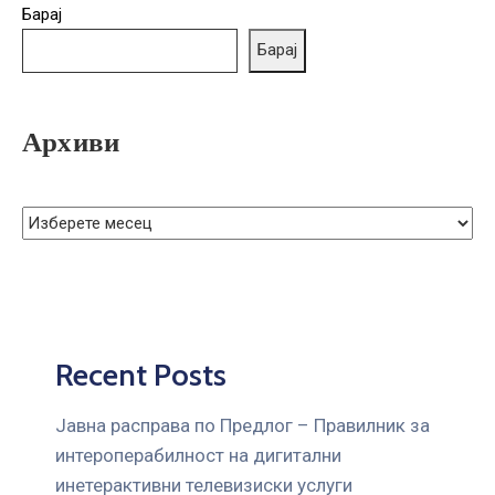
ГРИЖА
Барај
ЗА
Барај
КОРИСНИЦИ
ЈАВНИ
Архиви
НАБАВКИ
Recent Posts
Јавна расправа по Предлог – Правилник за
интероперабилност на дигитални
инетерактивни телевизиски услуги