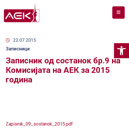
ПОЧЕТНА
ЗА
22.07.2015
Op
НАС
Записници
Записник од состанок бр.9 на
ДОКУМЕНТИ
Комисијата на АЕК за 2015
РФ
година
СПЕКТАР
ТЕЛЕКОМУНИКАЦИИ
АНАЛИЗА
НА
ПАЗАР
Zapisnik_09_sostanok_2015.pdf