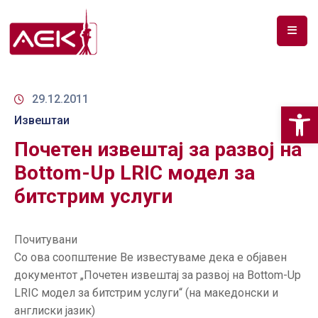
ПОЧЕТНА
ЗА
29.12.2011
Op
НАС
Извештаи
Почетен извештај за развој на
ДОКУМЕНТИ
Bottom-Up LRIC модел за
РФ
битстрим услуги
СПЕКТАР
ТЕЛЕКОМУНИКАЦИИ
Почитувани
Со ова соопштение Ве известуваме дека е објавен
АНАЛИЗА
документот „Почетен извештај за развој на Bottom-Up
НА
ПАЗАР
LRIC модел за битстрим услуги“ (на македонски и
англиски јазик)