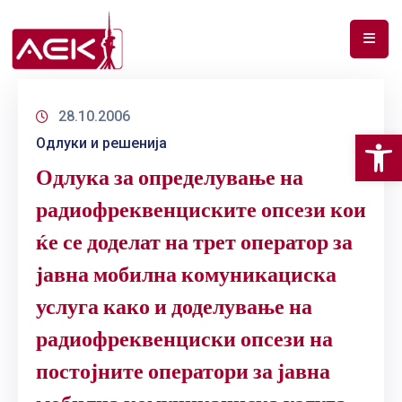
ПОЧЕТНА
28.10.2006
ЗА
Op
Одлуки и решенија
НАС
Одлука за определување на
ДОКУМЕНТИ
радиофреквенциските опсези кои
РФ
ќе се доделат на трет оператор за
СПЕКТАР
јавна мобилна комуникациска
ТЕЛЕКОМУНИКАЦИИ
услуга како и доделување на
АНАЛИЗА
радиофреквенциски опсези на
НА
постојните оператори за јавна
ПАЗАР