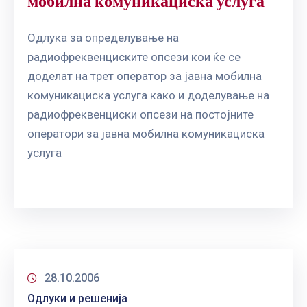
мобилна комуникациска услуга
ГРИЖА
ЗА
Одлука за определување на
КОРИСНИЦИ
радиофреквенциските опсези кои ќе се
ЈАВНИ
доделат на трет оператор за јавна мобилна
НАБАВКИ
комуникациска услуга како и доделување на
радиофреквенциски опсези на постојните
оператори за јавна мобилна комуникациска
услуга
28.10.2006
Одлуки и решенија