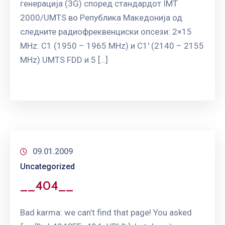
генерација (3G) според стандардот IMT
2000/UMTS во Република Македонија од
следните радиофреквенциски опсези: 2×15
МHz: C1 (1950 – 1965 MHz) и C1′ (2140 – 2155
MHz) UMTS FDD и 5 […]
09.01.2009
Uncategorized
__404__
Bad karma: we can’t find that page! You asked