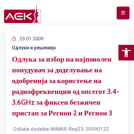
ПОЧЕТНА
29.01.2009
ЗА
Op
Одлуки и решенија
НАС
Одлука за избор на најповолен
ДОКУМЕНТИ
понудувач за доделување на
РФ
одобренија за користење на
СПЕКТАР
радиофреквенции од опсегот 3.4-
ТЕЛЕКОМУНИКАЦИИ
3.6GHz за фиксен безжичен
АНАЛИЗА
пристап за Регион 2 и Регион 3
НА
ПАЗАР
Odluka-dodelba-WiMAX-Reg23-20090122