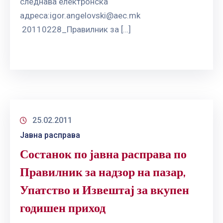
следнава електронска
адреса:
igor.angelovski@aec.mk
20110228_Правилник за […]
25.02.2011
Јавна расправа
Состанок по јавна расправа по
Правилник за надзор на пазар,
Упатство и Извештај за вкупен
годишен приход