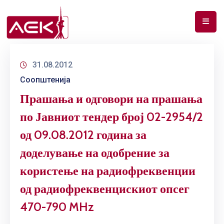
ПОЧЕТНА
31.08.2012
ЗА
Соопштенија
НАС
Прашања и одговори на прашања
ДОКУМЕНТИ
по Јавниот тендер број 02-2954/2
РФ
од 09.08.2012 година за
СПЕКТАР
доделување на одобрение за
ТЕЛЕКОМУНИКАЦИИ
користење на радиофреквенции
АНАЛИЗА
од радиофреквенцискиот опсег
НА
470-790 MHz
ПАЗАР