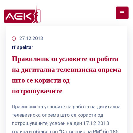
ПОЧЕТНА
27.12.2013
ЗА
rf spektar
НАС
Правилник за условите за работа
ДОКУМЕНТИ
на дигитална телевизиска опрема
РФ
што се користи од
СПЕКТАР
потрошувачите
ТЕЛЕКОМУНИКАЦИИ
Правилник за условите за работа на дигитална
АНАЛИЗА
телевизиска опрема што се користи од
НА
ПАЗАР
потрошувачите, усвоен на ден 17.12.2013
година и објавен во “Сл. весник на РМ“ бр.185