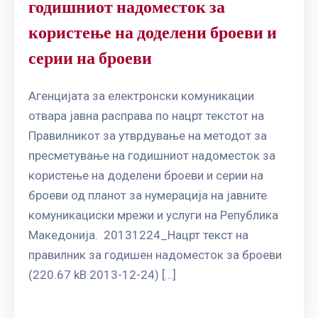
годишниот надоместок за
користење на доделени броеви и
серии на броеви
Агенцијата за електронски комуникации
отвара јавна расправа по нацрт текстот на
Правилникот за утврдување на методот за
пресметување на годишниот надоместок за
користење на доделени броеви и серии на
броеви од планот за нумерација на јавните
комуникациски мрежи и услуги на Република
Македонија. 20131224_Нацрт текст на
правилник за годишен надоместок за броеви
(220.67 kB 2013-12-24) […]