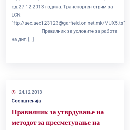
ГРИЖА
од 27.12.2013 година. Tрaнспортен стрим за
ЗА
LCN:
КОРИСНИЦИ
“ftp://aec:
aec123123@garfield.on.net.mk
/MUX5.ts”
ЈАВНИ
Правилник за условите за работа
НАБАВКИ
на диг. […]
24.12.2013
Соопштенија
Правилник за утврдување на
методот за пресметување на