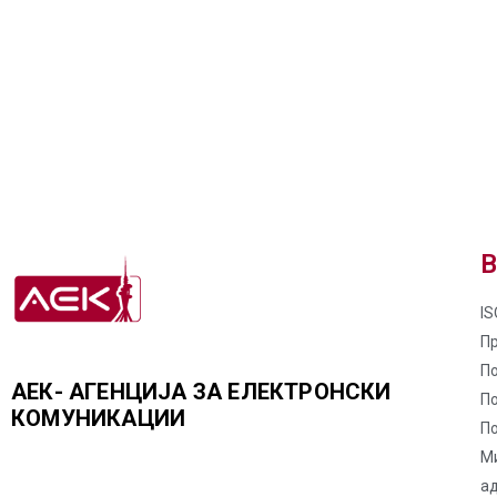
В
IS
П
По
АЕК- АГЕНЦИЈА ЗА ЕЛЕКТРОНСКИ
П
КОМУНИКАЦИИ
По
М
а