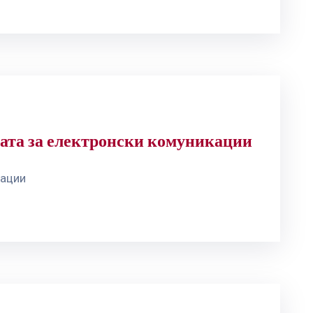
јата за електронски комуникации
кации