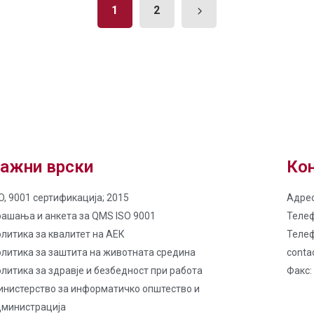
1
2
ажни врски
Кон
O, 9001 сертификација; 2015
Адрес
рашања и анкета за QMS ISO 9001
Телеф
литика за квалитет на AЕК
Телеф
олитика за заштита на животната средина
conta
литика за здравје и безбедност при работа
Факс:
инистерство за информатичко општество и
дминистрација