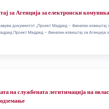
ај за Агенција за електронски комуник
јавува документот „Проект Мадрид – Финален извештај з
 Мадрид Проект Мадрид – Финален извештај за Агенција 
та на службената легитимација на овлас
 одземање