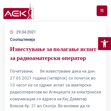
ПОЧЕТНА
29.04.2021
ЗА
Op
Соопштенија
НАС
Известување за полагање испит
ДОКУМЕНТИ
за радиоаматерски оператор
РФ
СПЕКТАР
Почитувани, Ве известуваме дека на ден
27.05.2021 година (четврток) со почеток во
ТЕЛЕКОМУНИКАЦИИ
10 часот ќе се одржи испит за аматерски
АНАЛИЗА
радиооператори во Агенцијата за електронски
НА
комуникации со адреса на Кеј Димитар
ПАЗАР
Влахов бр. 21 во Скопје. Ве молиме да ги