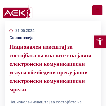
ПОЧЕТНА
31.05.2024
ЗА
Op
Соопштенија
НАС
Национален извештај за
ДОКУМЕНТИ
состојбата на квалитет на јавни
РФ
електронски комуникациски
СПЕКТАР
услуги обезбедени преку јавни
ТЕЛЕКОМУНИКАЦИИ
електронски комуникациски
АНАЛИЗА
мрежи
НА
ПАЗАР
Национален извештај за состојбата на