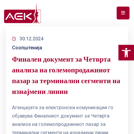
ПОЧЕТНА
30.12.2024
ЗА
Op
Соопштенија
НАС
Финален документ за Четврта
ДОКУМЕНТИ
анализа на големопродажниот
РФ
пазар за терминални сегменти на
СПЕКТАР
изнајмени линии
ТЕЛЕКОМУНИКАЦИИ
Агенцијата за електронски комуникации го
АНАЛИЗА
објавува Финалниот документ за Четврта
НА
ПАЗАР
анализа на големопродажниот пазар за
терминални сегменти на изнајмени линии