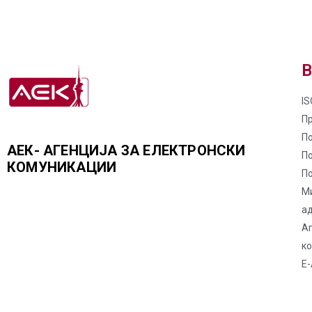
В
IS
П
По
АЕК- АГЕНЦИЈА ЗА ЕЛЕКТРОНСКИ
П
КОМУНИКАЦИИ
По
М
а
Аг
к
Е-