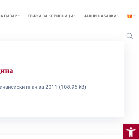
А ПАЗАР
ГРИЖА ЗА КОРИСНИЦИ
ЈАВНИ НАБАВКИ
дина
инансиски план за 2011 (108.96 kB)
Op