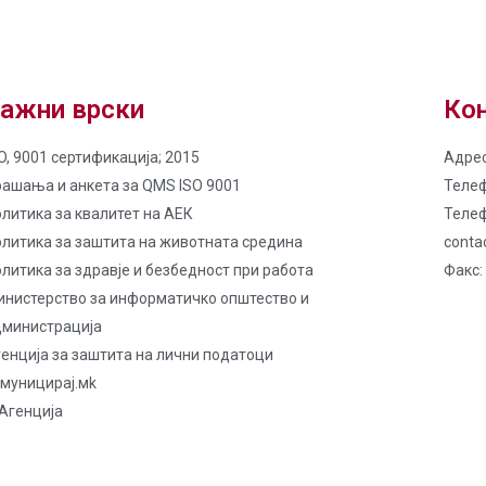
ажни врски
Кон
O, 9001 сертификација; 2015
Адрес
рашања и анкета за QMS ISO 9001
Телеф
литика за квалитет на AЕК
Телеф
олитика за заштита на животната средина
conta
литика за здравје и безбедност при работа
Факс:
инистерство за информатичко општество и
дминистрација
енција за заштита на лични податоци
омуницирај.мk
Агенција