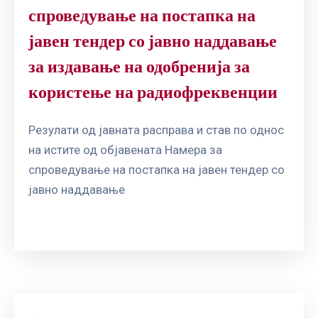
спроведување на постапка на
јавен тендер со јавно наддавање
за издавање на одобренија за
користење на радиофреквенции
Резулати од јавната расправа и став по однос
на истите од објавената Намера за
спроведување на постапка на јавен тендер со
јавно наддавање