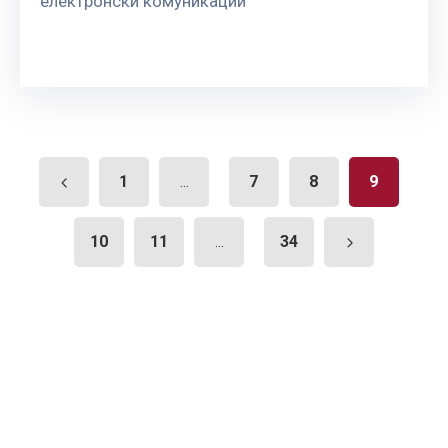
електронски комуникации
1
7
8
9
...
10
11
34
...