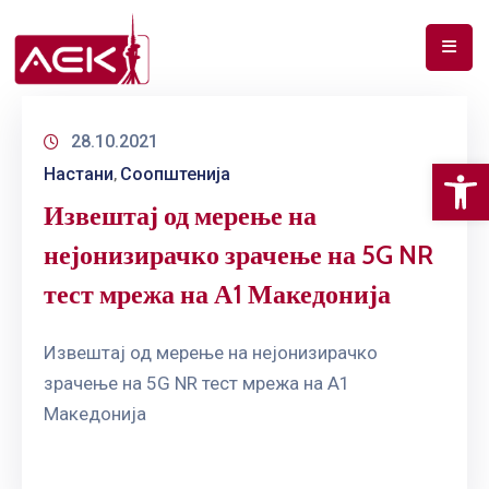
ПОЧЕТНА
28.10.2021
ЗА
Op
Настани
Соопштенија
НАС
‚
Извештај од мерење на
ДОКУМЕНТИ
нејонизирачко зрачење на 5G NR
РФ
тест мрежа на А1 Македонија
СПЕКТАР
ТЕЛЕКОМУНИКАЦИИ
Извештај од мерење на нејонизирачко
зрачење на 5G NR тест мрежа на А1
АНАЛИЗА
Македонија
НА
ПАЗАР