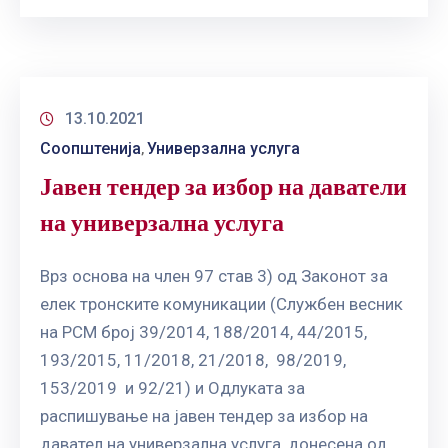
ГРИЖА
ЗА
КОРИСНИЦИ
ЈАВНИ
13.10.2021
НАБАВКИ
Соопштенија
Универзална услуга
‚
Јавен тендер за избор на даватели
на универзална услуга
Врз основа на член 97 став 3) од Законот за
елек тронските комуникации (Службен весник
на РСМ број 39/2014, 188/2014, 44/2015,
193/2015, 11/2018, 21/2018, 98/2019,
153/2019 и 92/21) и Одлуката за
распишување на јавен тендер за избор на
давател на универзална услуга, донесена од