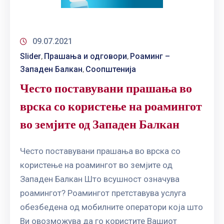
09.07.2021
Slider
Прашања и одговори
Роаминг –
‚
‚
Западен Балкан
Соопштенија
‚
Често поставувани прашања во
врска со користење на роамингот
во земјите од Западен Балкан
Често поставувани прашања во врска со
користење на роамингот во земјите од
Западен Балкан Што всушност означува
роамингот? Роамингот претставува услуга
обезбедена од мобилните оператори која што
Ви овозможува да го користите Вашиот