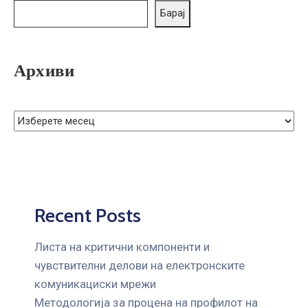
ГРИЖА
Барај
ЗА
КОРИСНИЦИ
Архиви
ЈАВНИ
НАБАВКИ
Recent Posts
Листа на критични компоненти и
чувствителни делови на електронските
комуникациски мрежи
Mетодологија за процена на профилот на