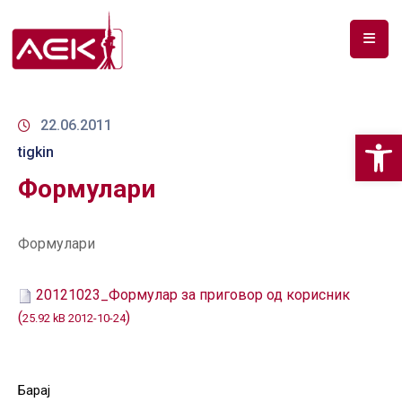
ПОЧЕТНА
ЗА
22.06.2011
Op
НАС
tigkin
Формулари
ДОКУМЕНТИ
РФ
Формулари
СПЕКТАР
ТЕЛЕКОМУНИКАЦИИ
20121023_Формулар за приговор од корисник
(
)
25.92 kB 2012-10-24
АНАЛИЗА
НА
ПАЗАР
Барај