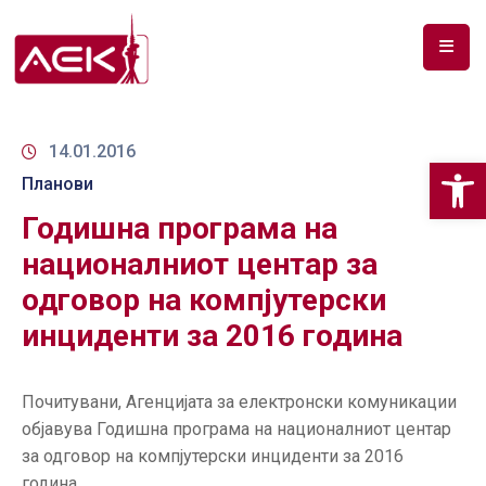
ПОЧЕТНА
ЗА
14.01.2016
Op
НАС
Планови
Годишна програма на
ДОКУМЕНТИ
националниот центар за
РФ
одговор на компјутерски
СПЕКТАР
инциденти за 2016 година
ТЕЛЕКОМУНИКАЦИИ
АНАЛИЗА
Почитувани, Агенцијата за електронски комуникации
НА
објавува Годишна програма на националниот центар
ПАЗАР
за одговор на компјутерски инциденти за 2016
година.