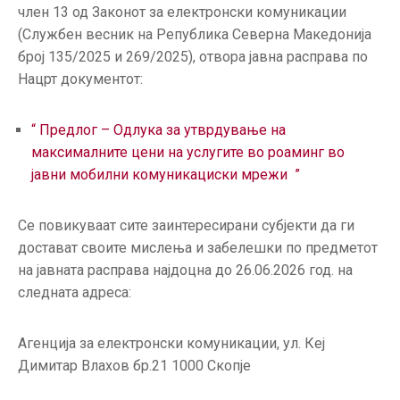
ГРИЖА
член 13 од Законот за електронски комуникации
ЗА
(Службен весник на Република Северна Македонија
КОРИСНИЦИ
број 135/2025 и 269/2025), отвора јавна расправа по
Нацрт документот:
ЈАВНИ
НАБАВКИ
“ Предлог – Одлука за утврдување на
максималните цени на услугите во роаминг во
јавни мобилни комуникациски мрежи ”
Се повикуваат сите заинтересирани субјекти да ги
достават своите мислења и забелешки по предметот
на јавната расправа најдоцна до 26.06.2026 год. на
следната адреса:
Агенција за електронски комуникации, ул. Кеј
Димитар Влахов бр.21 1000 Скопје