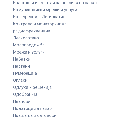
Квартални извештаи за анализа на пазар
Комуникациски мрежи и услуги
Конкуренција Легислатива
Контрола и мониторинг на
радиофреквенции
Легислатива
Малопродажба
Мрежи и услуги
Набавки
Настани
Нумерација
Огласи
Одлуки и решенија
Одобренија
Планови
Податоци за пазар
Прашања и одговори