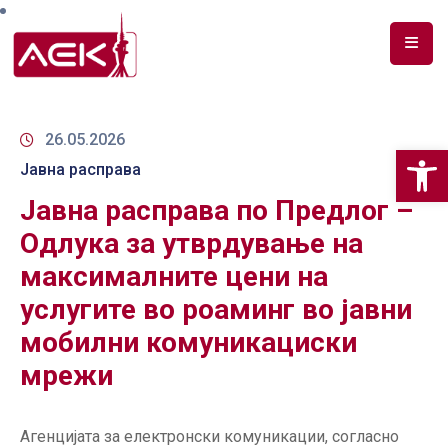
ПОЧЕТНА
ЗА
26.05.2026
Op
НАС
Јавна расправа
Јавна расправа по Предлог –
ДОКУМЕНТИ
Одлука за утврдување на
РФ
максималните цени на
СПЕКТАР
услугите во роаминг во јавни
ТЕЛЕКОМУНИКАЦИИ
мобилни комуникациски
АНАЛИЗА
мрежи
НА
ПАЗАР
Агенцијата за електронски комуникации, согласно