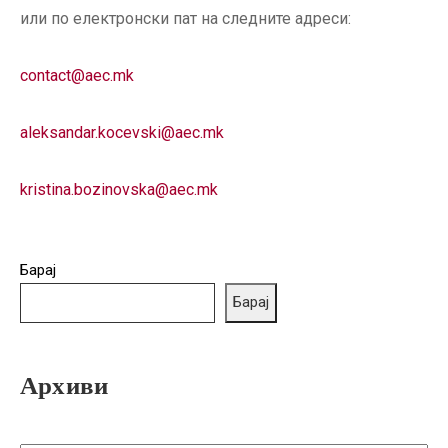
или по електронски пат на следните адреси:
contact@aec.mk
aleksandar.kocevski@aec.mk
kristina.bozinovska@aec.mk
Барај
Барај
Архиви