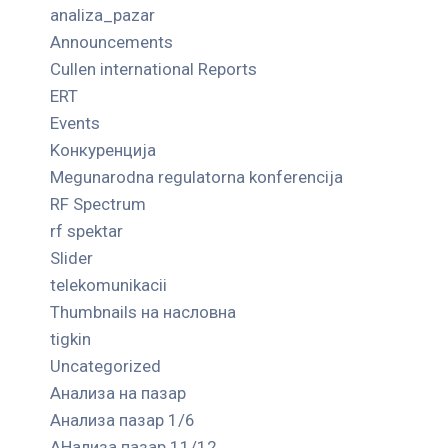
analiza_pazar
Announcements
Cullen international Reports
ERT
Events
Kонкуренција
Megunarodna regulatorna konferencija
RF Spectrum
rf spektar
Slider
telekomunikacii
Thumbnails на насловна
tigkin
Uncategorized
Анализа на пазар
Анализа пазар 1/6
АНализа пазар 11/12