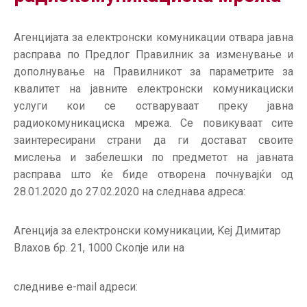
ГРИЖА
ЗА
Агенцијата за електронски комуникации отвара јавна
КОРИСНИЦИ
расправа по Предлог Правилник за изменување и
ЈАВНИ
дополнување на Правилникот за параметрите за
НАБАВКИ
квалитет на јавните електронски комуникациски
услуги кои се остваруваат преку јавна
радиокомуникациска мрежа. Се повикуваат сите
заинтересирани страни да ги достават своите
мислења и забелешки по предметот на јавната
расправа што ќе биде отворена почнувајќи од
28.01.2020 до 27.02.2020 на следнава адреса:
Агенција за електронски комуникации, Kej Димитар
Влахов бр. 21, 1000 Скопје или на
следниве e-mail адреси: