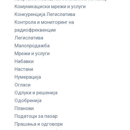
Комуникациски мрежи и услуги
Конкуренција Легислатива
Контрола и мониторинг на
радиофреквенции
Легислатива
Малопродажба
Мрежи и услуги
Набавки
Настани
Нумерација
Огласи
Одлуки и решенија
Одобренија
Планови
Податоци за пазар
Прашања и одговори