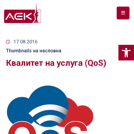
ПОЧЕТНА
ЗА
17.08.2016
Op
НАС
Thumbnails на насловна
Квалитет на услуга (QoS)
ДОКУМЕНТИ
РФ
СПЕКТАР
ТЕЛЕКОМУНИКАЦИИ
АНАЛИЗА
НА
ПАЗАР