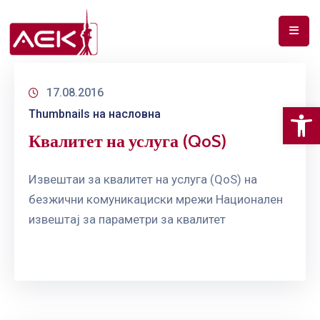
ПОЧЕТНА
17.08.2016
ЗА
Op
Thumbnails на насловна
НАС
Квалитет на услуга (QoS)
ДОКУМЕНТИ
РФ
Извештаи за квалитет на услуга (QoS) на
СПЕКТАР
безжични комуникациски мрежи Национален
извештај за параметри за квалитет
ТЕЛЕКОМУНИКАЦИИ
АНАЛИЗА
НА
ПАЗАР