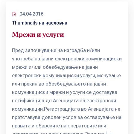
ГРИЖА
ЗА
04.04.2016
КОРИСНИЦИ
Thumbnails на насловна
ЈАВНИ
Мрежи и услуги
НАБАВКИ
Пред започнување на изградба и/или
употреба на јавни електронски комуникациски
мрежи и/или обезбедување на јавни
електронски комуникациски услуги, менување
или прекин во обезбедувањето на јавни
комуникациски мрежи и услуги се доставува
нотификација до Агенцијата за електронски
комуникации.Регистрацијата во Агенцијата не
претставува доволен услов за остварување на
правата и обврските на операторите или
давателите на услуги согласно Законот […]