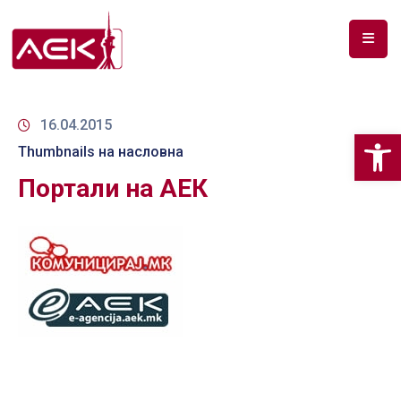
ПОЧЕТНА
ЗА
16.04.2015
Op
НАС
Thumbnails на насловна
Портали на АЕК
ДОКУМЕНТИ
РФ
СПЕКТАР
ТЕЛЕКОМУНИКАЦИИ
АНАЛИЗА
НА
ПАЗАР