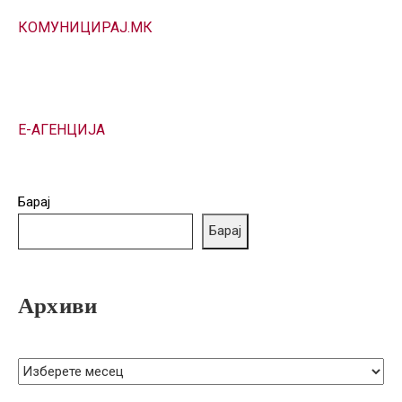
ГРИЖА
КОМУНИЦИРАЈ.МК
ЗА
КОРИСНИЦИ
ЈАВНИ
НАБАВКИ
Е-АГЕНЦИЈА
Барај
Барај
Архиви