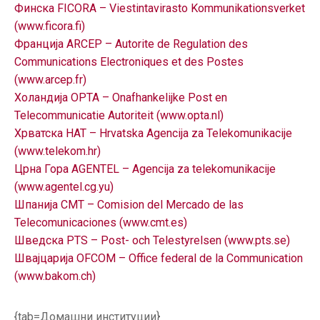
Финска FICORA – Viestintavirasto Kommunikationsverket
(www.ficora.fi)
Франција ARCEP – Autorite de Regulation des
Communications Electroniques et des Postes
(www.arcep.fr)
Холандија OPTA – Onafhankelijke Post en
Telecommunicatie Autoriteit (www.opta.nl)
Хрватска HAT – Hrvatska Agencija za Telekomunikacije
(www.telekom.hr)
Црна Гора AGENTEL – Agencija za telekomunikacije
(www.agentel.cg.yu)
Шпанија CMT – Comision del Mercado de las
Telecomunicaciones (www.cmt.es)
Шведска PTS – Post- och Telestyrelsen (www.pts.se)
Швајцарија OFCOM – Office federal de la Communication
(www.bakom.ch)
{tab=Домашни институции}