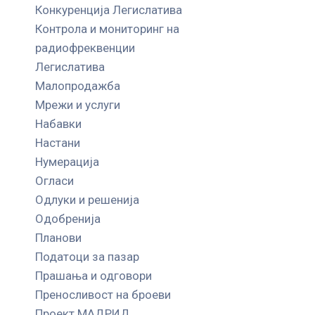
Конкуренција Легислатива
Контрола и мониторинг на
радиофреквенции
Легислатива
Малопродажба
Мрежи и услуги
Набавки
Настани
Нумерација
Огласи
Одлуки и решенија
Одобренија
Планови
Податоци за пазар
Прашања и одговори
Преносливост на броеви
Проект МАДРИД