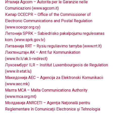
Италија Agcom – Autorita per le Garanzie nelle
Comunicazioni (www.agcom.it)
Кипар OCECPR – Office of the Commissioner of
Electronic Communications and Postal Regulation
(www.ocecpr.org.cy)
Летонија SPRK – Sabiedrisko pakalpojumu regulesanas
kom. (www.sprk.gov.lv)
Литванија RRT – Rysiu reguliavimo tarnyba (www.rrt.lt)
Лихтенштајн AK – Amt fur Kommunikation
(www.llv.li/ak.li-redirect)
Луксембург ILR – Institut Luxembourgeois de Regulation
(www.ilr.etat.lu)
Македонија AEC – Agencija za Elektronski Komunikacii
(www.aec.mk)
Малта MCA – Malta Communications Authority
(www.mca.org.mt)
Молдавија ANRCETI – Agenţia Naţională pentru
Reglementare în Comunicaţii Electronice şi Tehnologia