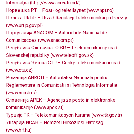
Informaţiei (http://www.anrceti.md/)
Норвешка PT – Post- og teletilsynet (www.npt.no)
Полска URTiP – Urzad Regulacji Telekomunikacji i Poczty
(www.urtip.gov.pl)
Португалија ANACOM – Autoridade Nacional de
Comunicacoes (www.anacom.pt)
Република СловачкаTO SR – Telekomunikacny urad
Slovenskej republiky (www.teleoff.gov.sk)
Република Чешка CTU – Cesky telekomunikacni urad
(www.ctu.cz)
Романија ANRCTI – Autoritatea Nationala pentru
Reglementare in Comunicatii si Tehnologia Informatiei
(www.anrcti.ro)
Словенија APEK – Agencija za posto in elektronske
komunikacije (www.apek.si)
Турција TK – Telekomunikasyon Kurumu (www.tk.gov.tr)
Унгарија NCAH – Nemzeti Hirkozlesi Hatosag
(www.hif.hu)