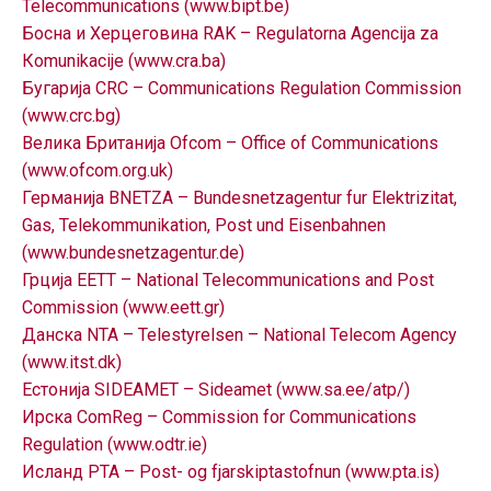
Telecommunications (www.bipt.be)
ГРИЖА
Босна и Херцеговина RAK – Regulatorna Agencija za
ЗА
Кomunikacije (www.cra.ba)
КОРИСНИЦИ
Бугарија CRC – Communications Regulation Commission
ЈАВНИ
(www.crc.bg)
НАБАВКИ
Велика Британија Ofcom – Office of Communications
(www.ofcom.org.uk)
Германија BNETZA – Bundesnetzagentur fur Elektrizitat,
Gas, Telekommunikation, Post und Eisenbahnen
(www.bundesnetzagentur.de)
Грција EETT – National Telecommunications and Post
Commission (www.eett.gr)
Данска NTA – Telestyrelsen – National Telecom Agency
(www.itst.dk)
Естонија SIDEAMET – Sideamet (www.sa.ee/atp/)
Ирска ComReg – Commission for Communications
Regulation (www.odtr.ie)
Исланд PTA – Post- og fjarskiptastofnun (www.pta.is)