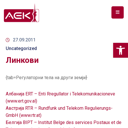
ПОЧЕТНА
ЗА
27.09.2011
Op
НАС
Uncategorized
Линкови
ДОКУМЕНТИ
РФ
{tab=Регулаторни тела на други земји}
СПЕКТАР
ТЕЛЕКОМУНИКАЦИИ
Албанија ERT – Enti Rregullator i Telekomunikacioneve
(www.ert.gov.al)
АНАЛИЗА
Австрија RTR – Rundfunk und Telekom Regulierungs-
НА
GmbH (www.rtr.at)
ПАЗАР
Белгија BIPT – Institut Belge des services Postaux et de