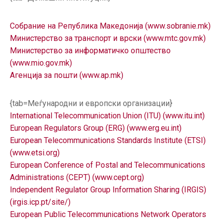
Собрание на Република Македонија (www.sobranie.mk)
Министерство за транспорт и врски (www.mtc.gov.mk)
Министерство за информатичко општество
(www.mio.gov.mk)
Агенција за пошти (www.ap.mk)
{tab=Меѓународни и европски организации}
International Telecommunication Union (ITU) (www.itu.int)
European Regulators Group (ERG) (www.erg.eu.int)
European Telecommunications Standards Institute (ETSI)
(www.etsi.org)
European Conference of Postal and Telecommunications
Administrations (CEPT) (www.cept.org)
Independent Regulator Group Information Sharing (IRGIS)
(irgis.icp.pt/site/)
European Public Telecommunications Network Operators