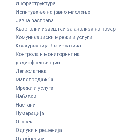
Инфраструктура
Испитување на јавно мислење
Јавна расправа
Квартални извештаи за анализа на пазар
Комуникациски мрежи и услуги
Конкуренција Легислатива
Контрола и мониторинг на
радиофреквенции
Легислатива
Малопродажба
Мрежи и услуги
Набавки
Настани
Нумерација
Огласи
Одлуки и решенија
Одобренија