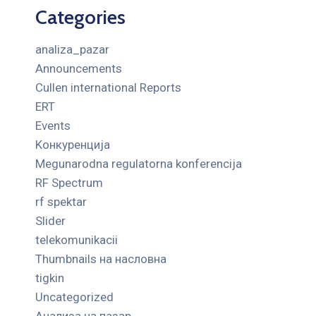
Categories
analiza_pazar
Announcements
Cullen international Reports
ERT
Events
Kонкуренција
Megunarodna regulatorna konferencija
RF Spectrum
rf spektar
Slider
telekomunikacii
Thumbnails на насловна
tigkin
Uncategorized
Анализа на пазар