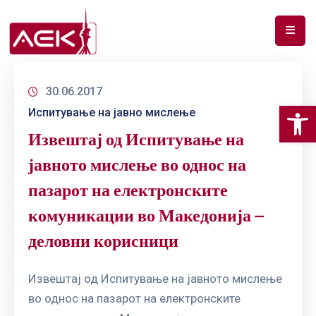
ПОЧЕТНА
30.06.2017
ЗА
Op
Испитување на јавно мислење
НАС
Извештај од Испитување на
ДОКУМЕНТИ
јавното мислење во однос на
РФ
пазарот на електронските
СПЕКТАР
комуникации во Македонија –
ТЕЛЕКОМУНИКАЦИИ
деловни корисници
АНАЛИЗА
НА
Извештај од Испитување на јавното мислење
ПАЗАР
во однос на пазарот на електронските