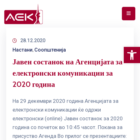
ПОЧЕТНА
28.12.2020
ЗА
Op
Настани
Соопштенија
НАС
‚
Јавен состанок на Агенцијата за
ДОКУМЕНТИ
електронски комуникации за
РФ
2020 година
СПЕКТАР
ТЕЛЕКОМУНИКАЦИИ
На 29 декември 2020 година Агенцијата за
електронски комуникации ќе одржи
АНАЛИЗА
електронски (online) Јавен состанок за 2020
НА
година со почеток во 10:45 часот. Покана за
ПАЗАР
присуство Агенда Во прилог се презентациите: