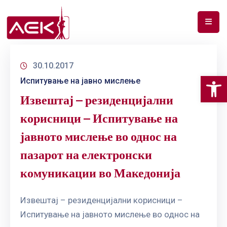
ПОЧЕТНА
30.10.2017
ЗА
Op
Испитување на јавно мислење
НАС
Извештај – резиденцијални
ДОКУМЕНТИ
корисници – Испитување на
РФ
јавното мислење во однос на
СПЕКТАР
пазарот на електронски
ТЕЛЕКОМУНИКАЦИИ
комуникации во Македонија
АНАЛИЗА
НА
Извештај – резиденцијални корисници –
ПАЗАР
Испитување на јавното мислење во однос на