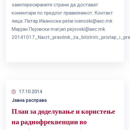
заинтересираните страни да достават
коментари по предлог правилникот. Контакт
лица: Петар Иваноски
petar.ivanoski@aec.mk
Марјан Пејовски
marjan.pejovski@aec.mk
20141017_Nacrt_pravilnik_za_bitstrim_pristap_i_pr
17.10.2014
Јавна расправа
План за доделување и користење
на радиофреквенции во