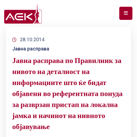
ПОЧЕТНА
28.10.2014
ЗА
Јавна расправа
НАС
Јавна расправа по Правилник за
ДОКУМЕНТИ
нивото на деталност на
РФ
информациите што ќе бидат
СПЕКТАР
објавени во референтната понуда
ТЕЛЕКОМУНИКАЦИИ
за разврзан пристап на локална
АНАЛИЗА
јамка и начинот на нивното
НА
објавување
ПАЗАР