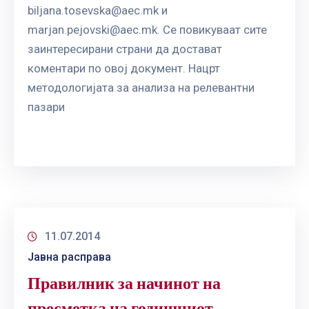
ГРИЖА
biljana.tosevska@aec.mk
и
ЗА
marjan.pejovski@aec.mk
. Се повикуваат сите
КОРИСНИЦИ
заинтересирани страни да достават
коментари по овој документ. Нацрт
ЈАВНИ
НАБАВКИ
методологијата за анализа на релевантни
пазари
11.07.2014
Јавна расправа
Правилник за начинот на
пресметка на годишниот