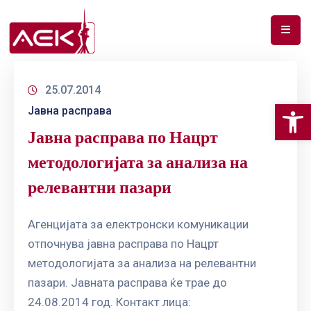
ПОЧЕТНА
25.07.2014
ЗА
Op
Јавна расправа
НАС
Јавна расправа по Нацрт
ДОКУМЕНТИ
методологијата за анализа на
РФ
релевантни пазари
СПЕКТАР
ТЕЛЕКОМУНИКАЦИИ
Агенцијата за електронски комуникации
отпочнува јавна расправа по Нацрт
АНАЛИЗА
методологијата за анализа на релевантни
НА
пазари. Јавната расправа ќе трае до
ПАЗАР
24.08.2014 год. Контакт лица: