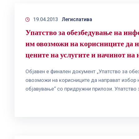
19.04.2013
Легислатива
Упатство за обезбедување на инф
им овозможи на корисниците да н
цените на услугите и начинот на
Објавен е финален документ „Упатство за обе
овозможи на корисниците да направат избор на
објавување“ со придружни прилози. Упатство 