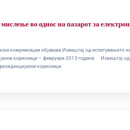
 мислење во однос на пазарот за електр
ски комуникации објавува Извештај од испитувањето на
јални корисници – февруари 2013 година. Извештај од 
 резиденцијални корисници