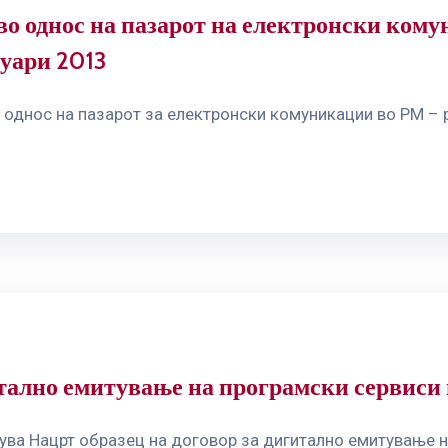
о однос на пазарот на електронски кому
уари 2013
 однос на пазарот за електронски комуникации во РМ – 
итално емитување на програмски сервиси
ува Нацрт образец на договор за дигитално емитување н