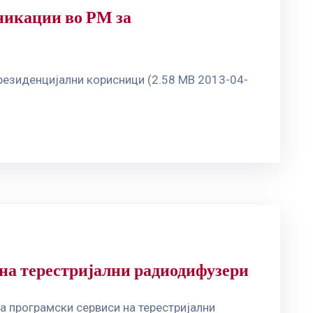
никации во РМ за
резиденцијални корисници (2.58 MB 2013-04-
 на терестријални радиодифузери
а програмски сервиси на терестријални