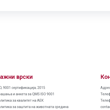
ажни врски
Кон
O, 9001 сертификација; 2015
Адрес
рашања и анкета за QMS ISO 9001
Телеф
литика за квалитет на AЕК
Телеф
олитика за заштита на животната средина
conta