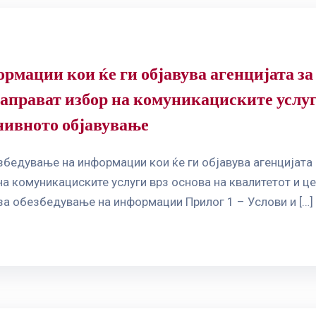
ормации кои ќе ги објавува агенцијата з
аправат избор на комуникациските услуг
 нивното објавување
збедување на информации кои ќе ги објавува агенцијата
 комуникациските услуги врз основа на квалитетот и цен
за обезбедување на информации Прилог 1 – Услови и […]