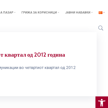
А ПАЗАР
ГРИЖА ЗА КОРИСНИЦИ
ЈАВНИ НАБАВКИ
т квартал од 2012 година
муникации во четвртиот квартал од 2012
Op