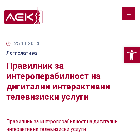
ПОЧЕТНА
ЗА
25.11.2014
Op
НАС
Легислатива
Правилник за
ДОКУМЕНТИ
интероперабилност на
РФ
дигитални интерактивни
СПЕКТАР
телевизиски услуги
ТЕЛЕКОМУНИКАЦИИ
АНАЛИЗА
НА
Правилник за интероперабилност на дигитални
ПАЗАР
интерактивни телевизиски услуги