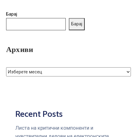
ГРИЖА
ЗА
Барај
КОРИСНИЦИ
Барај
ЈАВНИ
НАБАВКИ
Архиви
Recent Posts
Листа на критични компоненти и
чувствителни делови на електронските